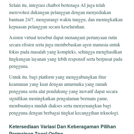
Selain itu, integrasi chatbot bertenaga AI juga telah
merevolusi dukungan pelanggan dengan menyediakan
bantuan 24/7, mengurangi waktu tunggu, dan meningkatkan
kepuasan pelanggan secara keseluruhan.
Asisten virtual tersebut dapat menangani pertanyaan rutin
secara efisien serta juga membebaskan agen manusia untuk
fokus pada masalah yang kompleks, sehingga menghasilkan
lingkungan layanan yang lebih responsif serta berpusat pada
pengguna.
Untuk itu, bagi platform yang menggabungkan fitur
keamanan yang kuat dengan antarmuka yang ramah
pengguna serta alat pendukung yang inovatif dapat secara
signifikan meningkatkan pengalaman bermain game,
membuatnya mudah diakses serta menyenangkan bagi
pengguna dengan berbagai tingkat kecanggihan teknologi.
Ketersediaan Variasi Dan Keberagaman Pilihan
Permainan Togel Online