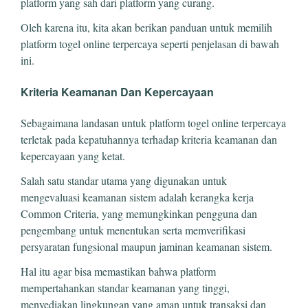
platform yang sah dari platform yang curang.
Oleh karena itu, kita akan berikan panduan untuk memilih
platform togel online terpercaya seperti penjelasan di bawah
ini.
Kriteria Keamanan Dan Kepercayaan
Sebagaimana landasan untuk platform togel online terpercaya
terletak pada kepatuhannya terhadap kriteria keamanan dan
kepercayaan yang ketat.
Salah satu standar utama yang digunakan untuk
mengevaluasi keamanan sistem adalah kerangka kerja
Common Criteria, yang memungkinkan pengguna dan
pengembang untuk menentukan serta memverifikasi
persyaratan fungsional maupun jaminan keamanan sistem.
Hal itu agar bisa memastikan bahwa platform
mempertahankan standar keamanan yang tinggi,
menyediakan lingkungan yang aman untuk transaksi dan