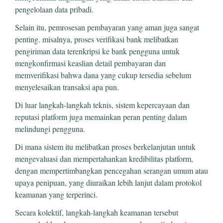
pengelolaan data pribadi.
Selain itu, pemrosesan pembayaran yang aman juga sangat
penting. misalnya, proses verifikasi bank melibatkan
pengiriman data terenkripsi ke bank pengguna untuk
mengkonfirmasi keaslian detail pembayaran dan
memverifikasi bahwa dana yang cukup tersedia sebelum
menyelesaikan transaksi apa pun.
Di luar langkah-langkah teknis, sistem kepercayaan dan
reputasi platform juga memainkan peran penting dalam
melindungi pengguna.
Di mana sistem itu melibatkan proses berkelanjutan untuk
mengevaluasi dan mempertahankan kredibilitas platform,
dengan mempertimbangkan pencegahan serangan umum atau
upaya penipuan, yang diuraikan lebih lanjut dalam protokol
keamanan yang terperinci.
Secara kolektif, langkah-langkah keamanan tersebut