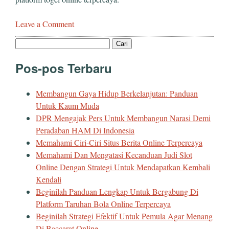
Leave a Comment
Cari
untuk:
Pos-pos Terbaru
Membangun Gaya Hidup Berkelanjutan: Panduan
Untuk Kaum Muda
DPR Mengajak Pers Untuk Membangun Narasi Demi
Peradaban HAM Di Indonesia
Memahami Ciri-Ciri Situs Berita Online Terpercaya
Memahami Dan Mengatasi Kecanduan Judi Slot
Online Dengan Strategi Untuk Mendapatkan Kembali
Kendali
Beginilah Panduan Lengkap Untuk Bergabung Di
Platform Taruhan Bola Online Terpercaya
Beginilah Strategi Efektif Untuk Pemula Agar Menang
Di Baccarat Online