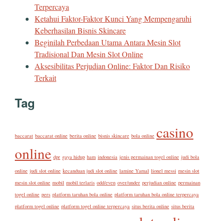
Terpercaya
Ketahui Faktor-Faktor Kunci Yang Mempengaruhi
Keberhasilan Bisnis Skincare
Beginilah Perbedaan Utama Antara Mesin Slot
Tradisional Dan Mesin Slot Online
Aksesibilitas Perjudian Online: Faktor Dan Risiko
Terkait
Tag
casino
baccarat
baccarat online
berita online
bisnis skincare
bola online
online
dpr
gaya hidup
ham
indonesia
jenis permainan togel online
judi bola
online
judi slot online
kecanduan judi slot online
lamine Yamal
lionel messi
mesin slot
mesin slot online
mobil
mobil terlaris
odd/even
over/under
perjudian online
permainan
togel online
pers
platform taruhan bola online
platform taruhan bola online terpercaya
platform togel online
platform togel online terpercaya
situs berita online
situs berita