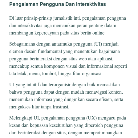
Pengalaman Pengguna Dan Interaktivitas
Di luar prinsip-prinsip jurnalistik inti, pengalaman pengguna
dan interaktivitas juga memainkan peran penting dalam
membangun kepercayaan pada situs berita online.
Sebagaimana dengan antarmuka pengguna (UI) menjadi
elemen desain fundamental yang menentukan bagaimana
pengguna berinteraksi dengan situs web atau aplikasi,
mencakup semua komponen visual dan informasional seperti
tata letak, menu, tombol, hingga fitur organisasi.
UI yang intuitif dan terorganisir dengan baik memastikan
bahwa pengguna dapat dengan mudah menavigasi konten,
menemukan informasi yang diinginkan secara efisien, serta
mengakses fitur tanpa frustrasi.
Melengkapi UI, pengalaman pengguna (UX) mengacu pada
kesan dan kepuasan keseluruhan yang diperoleh pengguna
dari berinteraksi dengan situs, dengan mempertimbangkan