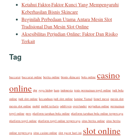
Ketahui Faktor-Faktor Kunci Yang Mempengaruhi
Keberhasilan Bisnis Skincare
Beginilah Perbedaan Utama Antara Mesin Slot
Tradisional Dan Mesin Slot Online
Aksesibilitas Perjudian Online: Faktor Dan Risiko
Terkait
Tag
casino
baccarat
baccarat online
berita online
bisnis skincare
bola online
online
dpr
gaya hidup
ham
indonesia
jenis permainan togel online
judi bola
online
judi slot online
kecanduan judi slot online
lamine Yamal
lionel messi
mesin slot
mesin slot online
mobil
mobil terlaris
odd/even
over/under
perjudian online
permainan
togel online
pers
platform taruhan bola online
platform taruhan bola online terpercaya
platform togel online
platform togel online terpercaya
situs berita online
situs berita
slot online
online terpercaya
situs casino online
slot gacor hari ini