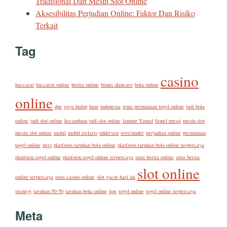
Tradisional Dan Mesin Slot Online
Aksesibilitas Perjudian Online: Faktor Dan Risiko
Terkait
Tag
casino
baccarat
baccarat online
berita online
bisnis skincare
bola online
online
dpr
gaya hidup
ham
indonesia
jenis permainan togel online
judi bola
online
judi slot online
kecanduan judi slot online
lamine Yamal
lionel messi
mesin slot
mesin slot online
mobil
mobil terlaris
odd/even
over/under
perjudian online
permainan
togel online
pers
platform taruhan bola online
platform taruhan bola online terpercaya
platform togel online
platform togel online terpercaya
situs berita online
situs berita
slot online
online terpercaya
situs casino online
slot gacor hari ini
strategi
taruhan 50-50
taruhan bola online
tips
togel online
togel online terpercaya
Meta