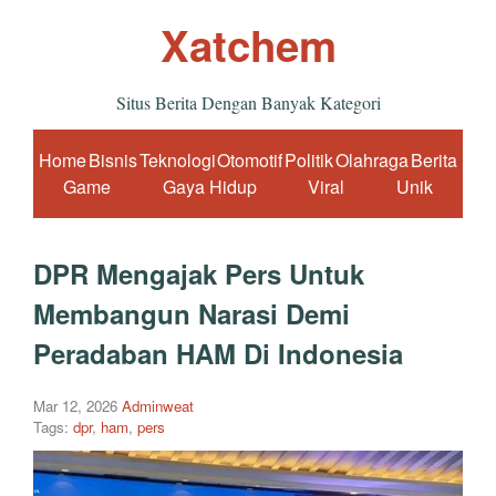
Xatchem
Situs Berita Dengan Banyak Kategori
Home
Bisnis
Teknologi
Otomotif
Politik
Olahraga
Berita
Game
Gaya Hidup
Viral
Unik
DPR Mengajak Pers Untuk
Membangun Narasi Demi
Peradaban HAM Di Indonesia
Mar 12, 2026
Adminweat
Tags:
dpr
,
ham
,
pers