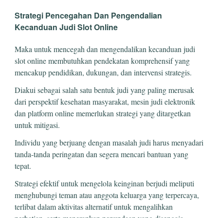
Strategi Pencegahan Dan Pengendalian
Kecanduan Judi Slot Online
Maka untuk mencegah dan mengendalikan kecanduan judi
slot online membutuhkan pendekatan komprehensif yang
mencakup pendidikan, dukungan, dan intervensi strategis.
Diakui sebagai salah satu bentuk judi yang paling merusak
dari perspektif kesehatan masyarakat, mesin judi elektronik
dan platform online memerlukan strategi yang ditargetkan
untuk mitigasi.
Individu yang berjuang dengan masalah judi harus menyadari
tanda-tanda peringatan dan segera mencari bantuan yang
tepat.
Strategi efektif untuk mengelola keinginan berjudi meliputi
menghubungi teman atau anggota keluarga yang terpercaya,
terlibat dalam aktivitas alternatif untuk mengalihkan