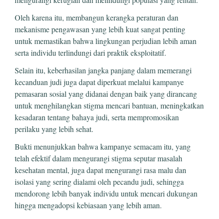
Oleh karena itu, membangun kerangka peraturan dan
mekanisme pengawasan yang lebih kuat sangat penting
untuk memastikan bahwa lingkungan perjudian lebih aman
serta individu terlindungi dari praktik eksploitatif.
Selain itu, keberhasilan jangka panjang dalam memerangi
kecanduan judi juga dapat diperkuat melalui kampanye
pemasaran sosial yang didanai dengan baik yang dirancang
untuk menghilangkan stigma mencari bantuan, meningkatkan
kesadaran tentang bahaya judi, serta mempromosikan
perilaku yang lebih sehat.
Bukti menunjukkan bahwa kampanye semacam itu, yang
telah efektif dalam mengurangi stigma seputar masalah
kesehatan mental, juga dapat mengurangi rasa malu dan
isolasi yang sering dialami oleh pecandu judi, sehingga
mendorong lebih banyak individu untuk mencari dukungan
hingga mengadopsi kebiasaan yang lebih aman.