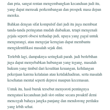
dan pria, sangat rentan mengembangkan kecanduan judi itu,
yang dapat merusak perkembangan dan prospek masa depan
mereka.
Bahkan dengan sifat kompulsif dari judi itu juga membuat
tanda-tanda peringatan mudah diabaikan, tetapi mengenali
gejala seperti obsesi terhadap judi, upaya yang gagal untuk
mengurangi, atau mengejar kerugian dapat membantu
mengidentifikasi masalah sejak dini.
Terlebih lagi, dampaknya seringkali parah. judi berlebihan
juga dapat menyebabkan hubungan yang tegang, masalah
hukum yang timbul dari kesulitan keuangan, kehilangan
pekerjaan karena kelalaian atau ketidakhadiran, serta masalah
kesehatan mental seperti depresi maupun kecemasan.
Untuk itu, hasil buruk tersebut menyoroti pentingnya
mengatasi kecanduan judi slot online secara proaktif demi
mencegah bahaya jangka panjang dan mendorong perilaku
yang lebih sehat.