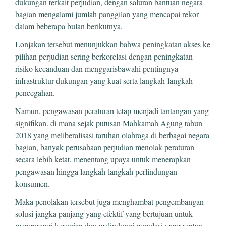
dukungan terkait perjudian, dengan saluran bantuan negara
bagian mengalami jumlah panggilan yang mencapai rekor
dalam beberapa bulan berikutnya.
Lonjakan tersebut menunjukkan bahwa peningkatan akses ke
pilihan perjudian sering berkorelasi dengan peningkatan
risiko kecanduan dan menggarisbawahi pentingnya
infrastruktur dukungan yang kuat serta langkah-langkah
pencegahan.
Namun, pengawasan peraturan tetap menjadi tantangan yang
signifikan. di mana sejak putusan Mahkamah Agung tahun
2018 yang meliberalisasi taruhan olahraga di berbagai negara
bagian, banyak perusahaan perjudian menolak peraturan
secara lebih ketat, menentang upaya untuk menerapkan
pengawasan hingga langkah-langkah perlindungan
konsumen.
Maka penolakan tersebut juga menghambat pengembangan
solusi jangka panjang yang efektif yang bertujuan untuk
mengurangi kerugian dan melindungi populasi yang rentan.