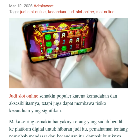
Mar 12, 2026
Adminweat
Tags:
judi slot online
,
kecanduan judi slot online
,
slot online
Judi slot online
semakin populer karena kemudahan dan
aksesibilitasnya, tetapi juga dapat membawa risiko
kecanduan yang signifikan.
Maka seiring semakin banyaknya orang yang sudah beralih
ke platform digital untuk hiburan judi itu, pemahaman tentang
penyebab mendasar dari kecanduan itu, dampak buruknya,