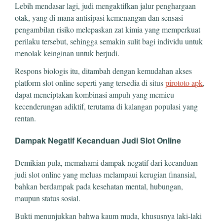
Lebih mendasar lagi, judi mengaktifkan jalur penghargaan
otak, yang di mana antisipasi kemenangan dan sensasi
pengambilan risiko melepaskan zat kimia yang memperkuat
perilaku tersebut, sehingga semakin sulit bagi individu untuk
menolak keinginan untuk berjudi.
Respons biologis itu, ditambah dengan kemudahan akses
platform slot online seperti yang tersedia di situs
pirototo apk
,
dapat menciptakan kombinasi ampuh yang memicu
kecenderungan adiktif, terutama di kalangan populasi yang
rentan.
Dampak Negatif Kecanduan Judi Slot Online
Demikian pula, memahami dampak negatif dari kecanduan
judi slot online yang meluas melampaui kerugian finansial,
bahkan berdampak pada kesehatan mental, hubungan,
maupun status sosial.
Bukti menunjukkan bahwa kaum muda, khususnya laki-laki