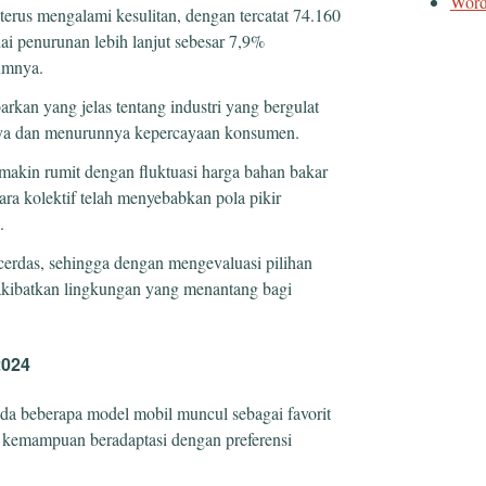
Word
erus mengalami kesulitan, dengan tercatat 74.160
dai penurunan lebih lanjut sebesar 7,9%
umnya.
rkan yang jelas tentang industri yang bergulat
aya dan menurunnya kepercayaan konsumen.
makin rumit dengan fluktuasi harga bahan bakar
ra kolektif telah menyebabkan pola pikir
.
cerdas, sehingga dengan mengevaluasi pilihan
akibatkan lingkungan yang menantang bagi
2024
ada beberapa model mobil muncul sebagai favorit
 kemampuan beradaptasi dengan preferensi