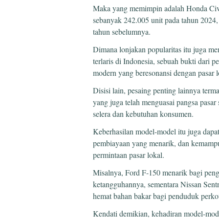
Maka yang memimpin adalah Honda Civic
sebanyak 242.005 unit pada tahun 2024
tahun sebelumnya.
Dimana lonjakan popularitas itu juga me
terlaris di Indonesia, sebuah bukti dari p
modern yang beresonansi dengan pasar l
Disisi lain, pesaing penting lainnya ter
yang juga telah menguasai pangsa pasar
selera dan kebutuhan konsumen.
Keberhasilan model-model itu juga dapat
pembiayaan yang menarik, dan kemampua
permintaan pasar lokal.
Misalnya, Ford F-150 menarik bagi pengg
ketangguhannya, sementara Nissan Sentr
hemat bahan bakar bagi penduduk perko
Kendati demikian, kehadiran model-model 