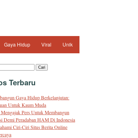
Gaya Hidup
Viral
Unik
os Terbaru
angun Gaya Hidup Berkelanjutan:
uan Untuk Kaum Muda
Mengajak Pers Untuk Membangun
si Demi Peradaban HAM Di Indonesia
ami Ciri-Ciri Situs Berita Online
ercaya