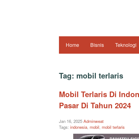
Home
Bisnis
Teknologi
Tag:
mobil terlaris
Mobil Terlaris Di Indo
Pasar Di Tahun 2024
Jan 16, 2025
Adminweat
Tags:
indonesia
,
mobil
,
mobil terlaris